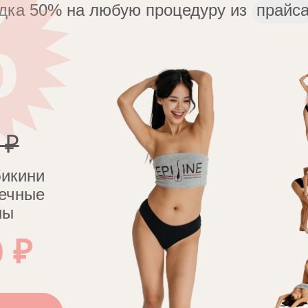
дка 50% на любую процедуру из
прайс
 ₽
бикини
ечные
ны
 ₽