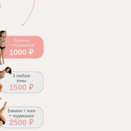
а
Бикини
+ подмышки
1000 ₽
3 любые
зоны
1500 ₽
Бикини + ноги
+ подмышки
2500 ₽