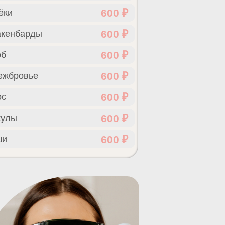
600 ₽
ёки
600 ₽
акенбарды
600 ₽
об
600 ₽
ежбровье
600 ₽
ос
600 ₽
кулы
600 ₽
ши