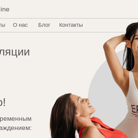
ine
ты
О нас
Блог
Контакты
иляции
о!
временным
лаждением: