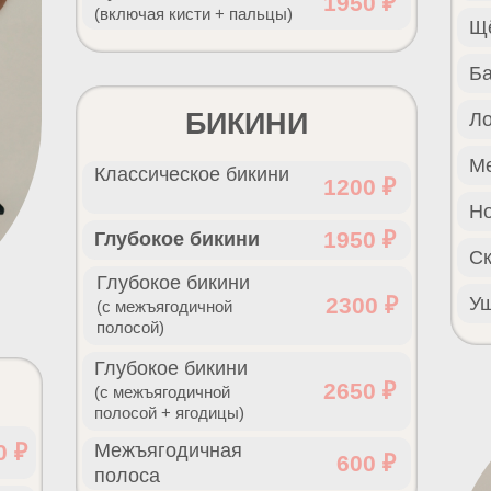
1950 ₽
(включая кисти + пальцы)
Щ
Б
БИКИНИ
Л
М
Классическое бикини
1200 ₽
Н
1950 ₽
Глубокое бикини
С
Глубокое бикини
2300 ₽
У
(с межъягодичной
полосой)
Глубокое бикини
2650 ₽
(с межъягодичной
полосой + ягодицы)
0 ₽
Межъягодичная
600 ₽
полоса