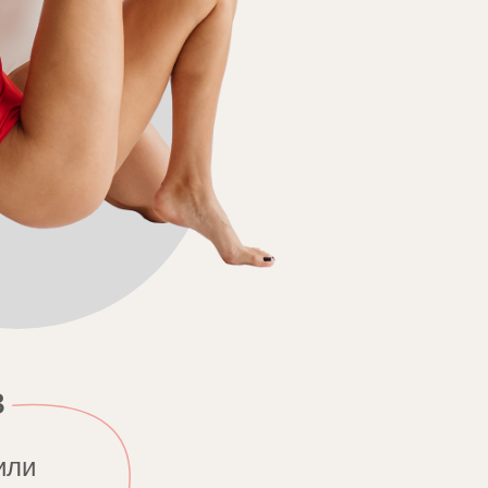
в
или