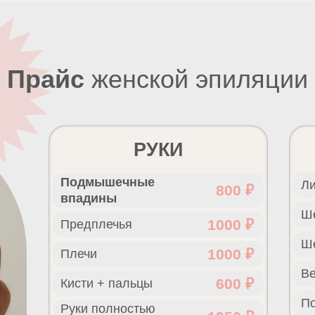
Прайс
женской эпиляции
РУКИ
Подмышечные
Ли
800 ₽
впадины
Ш
1000 ₽
Предплечья
Ш
1000 ₽
Плечи
Ве
600 ₽
Кисти + пальцы
П
Руки полностью