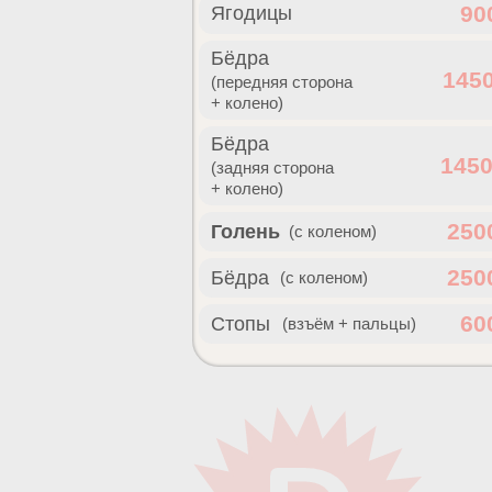
90
Ягодицы
Бёдра
1450
(передняя сторона
+ колено)
Бёдра
1450
(задняя сторона
+ колено)
250
Голень
(с коленом)
250
Бёдра
(с коленом)
60
Стопы
(взъём + пальцы)