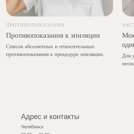
помощью шугаринга, эпилятора, воска,
пинцета.
ПРОТИВОПОКАЗАНИЯ
ЧАС
Противопоказания к эпиляции
Мож
оди
Список абсолютных и относительных
противопоказания к процедуре эпиляции.
Для 
неск
Адрес и контакты
Челябинск