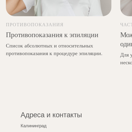
помощью шугаринга, эпилятора, воска,
пинцета.
ПРОТИВОПОКАЗАНИЯ
ЧАС
Противопоказания к эпиляции
Мож
оди
Список абсолютных и относительных
противопоказания к процедуре эпиляции.
Для 
неск
Адреса и контакты
Калининград