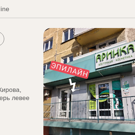
ine
й
Кирова,
верь левее