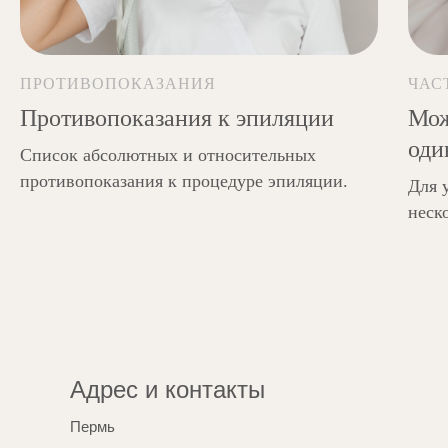
помощью шугаринга, эпилятора, воска,
пинцета.
ПРОТИВОПОКАЗАНИЯ
ЧАС
Противопоказания к эпиляции
Мож
оди
Список абсолютных и относительных
противопоказания к процедуре эпиляции.
Для 
неск
Адрес и контакты
Пермь