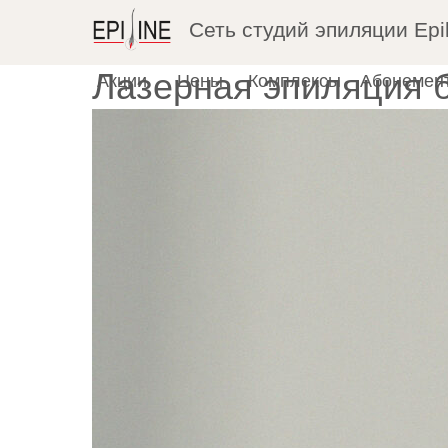
Сеть студий эпиляции Epil
Лазерная эпиляция б
Акции
Цены
Комплексы
Абонемен